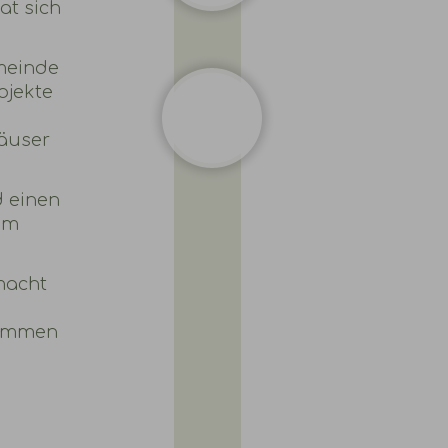
at sich
meinde
ojekte
Häuser
d einen
mm
emacht
nommen