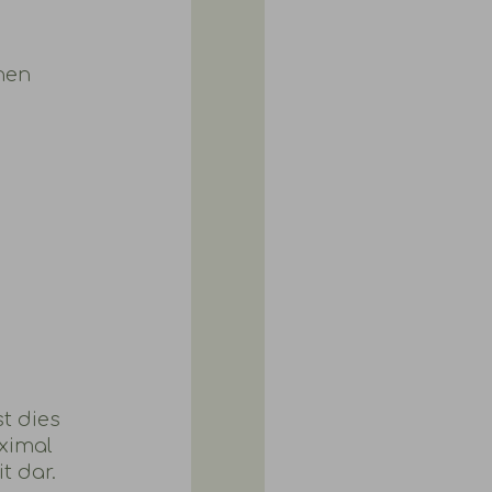
hen
t dies
ximal
t dar.