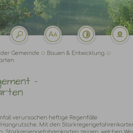
 der Gemeinde
Bauen & Entwicklung
arten
gement -
arten
mfall verursachen heftige Regenfälle
angrutsche. Mit den Starkregengefahrenkarte
en. Starkregengefahrenkarten zeigen, welchen We