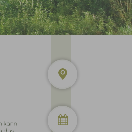
n kann
g das