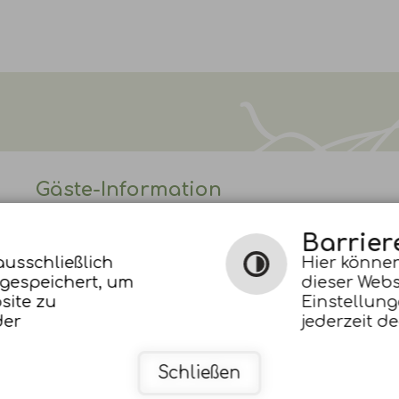
Gäste-Information
Barrier
Telefon:
07443 9634-15
ausschließlich
Hier können
Telefon:
07443 9634-16
 gespeichert, um
dieser Webs
E-Mail schreiben
site zu
Einstellung
Leichte Sprache
der
jederzeit de
Gebärdensprache
Schließen