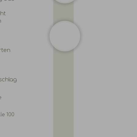
cht
n
s
rten
schlag
e
le 100