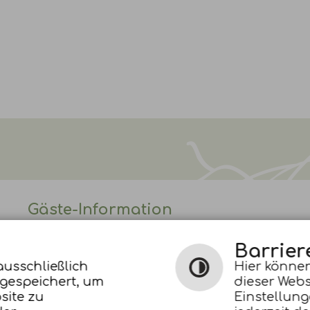
Gäste-Information
Barrier
Telefon:
07443 9634-15
ausschließlich
Hier können
Telefon:
07443 9634-16
 gespeichert, um
dieser Webs
E-Mail schreiben
site zu
Einstellung
Leichte Sprache