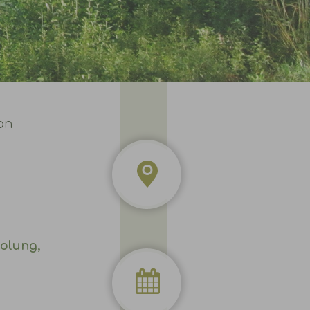
an
holung,