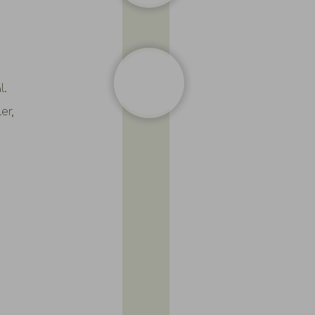
l.
er,