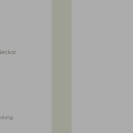
Neckar
ndung